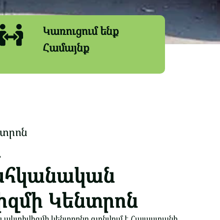
Կառուցում ենք
Համայնք
նտրոն
ր
հկանական
իզմի Կենտրոն
կտիվիզմի կենտրոնը գտնվում է Հայաստանի