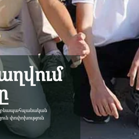
բաղվում
ը
ն՝ բնապահպանական
յուն փոփոխություն