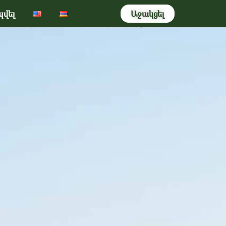
վել
Աջակցել