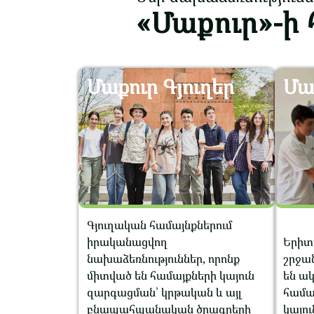
«Մաքուր»-ի
Մաքուր Գյուղեր
Մա
Գյուղական համայնքներում
իրականացվող
Երիտ
նախաձեռնություններ, որոնք
շրջա
միտված են համայքների կայուն
են ակ
զարգացման՝ կրթական և այլ
համա
բնապահպանական ծրագրերի
կայու