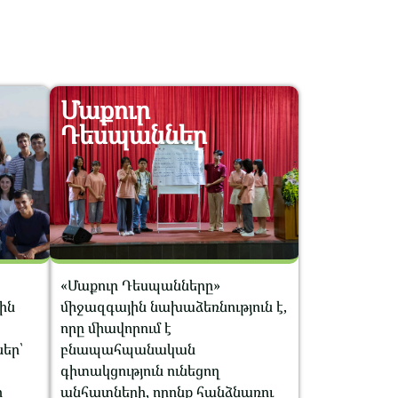
Մաքուր
Դեսպաններ
«Մաքուր Դեսպանները»
ին
միջազգային նախաձեռնություն է,
որը միավորում է
ներ՝
բնապահպանական
գիտակցություն ունեցող
ը
անհատների, որոնք հանձնառու