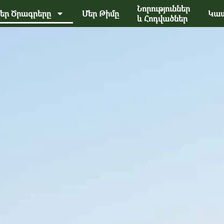
Նորություններ
եր Ծրագրերը
Մեր Թիմը
Կապ
և Հոդվածներ