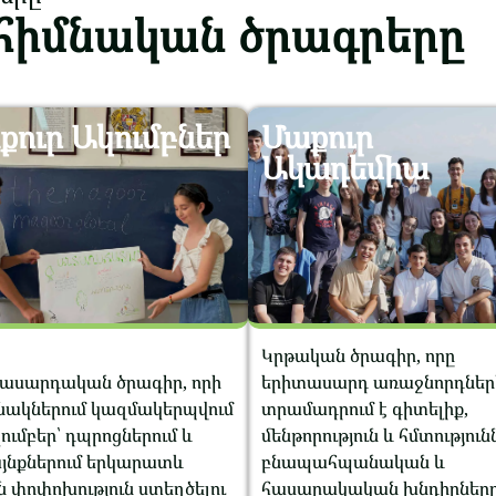
 հիմնական ծրագրերը
քուր Ակումբներ
Մաքուր
Ակադեմիա
Կրթական ծրագիր, որը
ասարդական ծրագիր, որի
երիտասարդ առաջնորդներ
նակներում կազմակերպվում
տրամադրում է գիտելիք,
ումբեր՝ դպրոցներում և
մենթորություն և հմտություն
յնքներում երկարատև
բնապահպանական և
ն փոփոխություն ստեղծելու
հասարակական խնդիրներ