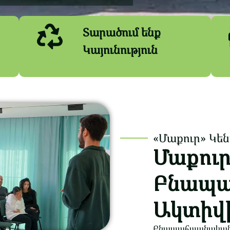
Տարածում ենք
Կայունություն
«Մաքուր» Կե
Մաքու
Բնապա
Ակտիվ
Բնապահպանական ա