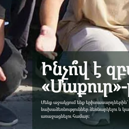
Ինչո՞վ է զ
«Մաքուր»-
Մենք աջակցում ենք երիտասարդների
նախաձեռնություններ ձեռնարկելու և կա
առաջացնելու համար։