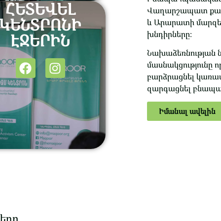
ՀԵՏԵՎԵԼ
Վաղարշապատ քաղա
ԿԵՆՏՐՈՆԻ
և Արարատի մարզ
խնդիրները։
ԷՋԵՐԻՆ
Նախաձեռնության 
մասնակցությունը ո
բարձրացնել կառա
զարգացնել բնապա
Իմանալ ավելին
ները