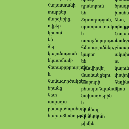
Հայաստանի
դրսևորում
ծրագր
տարբեր
են
խոսնա
մարզերից,
ձգտողություն,
հետ,
ովքեր
պատրաստակամությո
որոնք
կիսում
և
Հայա
են
առաջնորդութական
առաջ
ձեր
հմտություններ,
բնապ
կայունության
կարող
ակտի
նկատմամբ
են
ու
հետաքրքրությունը,
հրավիրվել
կայուն
և
մասնակցելու
փոփո
համագործակցեք
Մաքուրի
հեղին
նրանց
բնապահպանական
են։
հետ
նախագծերին
ապագա
և
բնապահպանական
միանալ
նախաձեռնություններում։
հիմնական
թիմին։