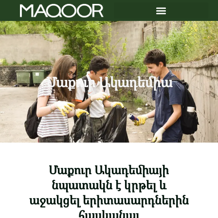
Մաքուր Ակադեմիա
Մաքուր Ակադեմիայի
նպատակն է կրթել և
աջակցել երիտասարդներին
հասկանալ